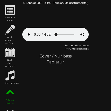
10 Februar
2021
-
a-ha
- Take on Me (instrumental)
Gesamte
Liste
Nach
Künstler
sortieren
Herunterladen mp4
Herunterladen mp3
Cover
/
Nur bass
Nach
Tablatur
Jahr
sortieren
Instrumental
Älteste
zuerst