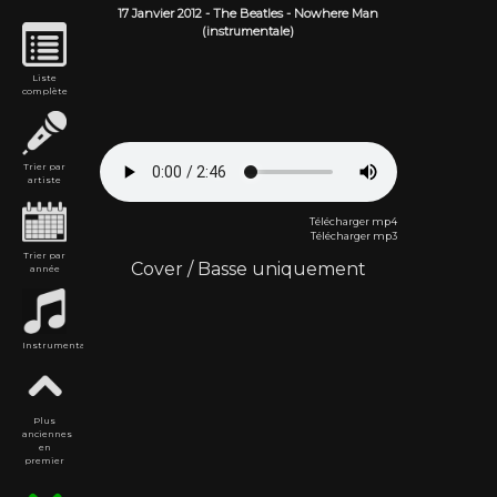
17 Janvier
2012
-
The Beatles
- Nowhere Man
(instrumentale)
Liste
complète
Trier par
artiste
Télécharger mp4
Télécharger mp3
Trier par
Cover
/
Basse uniquement
année
Instrumentales
Plus
anciennes
en
premier