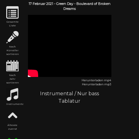
17 Februar
2021
-
Green Day
- Boulevard of Broken
Dreams
Gesamte
Liste
Nach
Künstler
sortieren
Nach
Jahr
Herunterladen mp4
sortieren
Herunterladen mp3
Instrumental
/
Nur bass
Tablatur
Instrumental
Älteste
zuerst