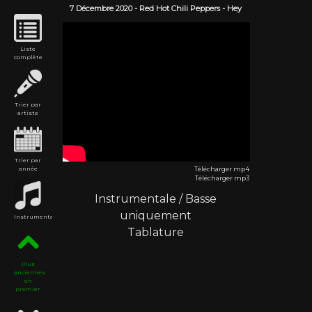
7 Décembre
2020
-
Red Hot Chili Peppers
- Hey
Liste
complète
Trier par
artiste
Trier par
année
Télécharger mp4
Télécharger mp3
Instrumentale
/
Basse
uniquement
Instrumentales
Tablature
Plus
anciennes
en
premier