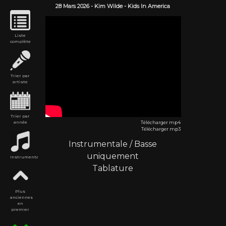
28 Mars
2026
-
Kim Wilde
- Kids In America
Liste
complète
Trier par
artiste
Trier par
année
Télécharger mp4
Télécharger mp3
Instrumentale
/
Basse
uniquement
Instrumentales
Tablature
Plus
anciennes
en
premier