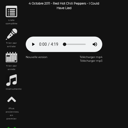
4 Octobre
2011
-
Red Hot Chili Peppers
- I Could
Have Lied
Liste
complète
Trier par
artiste
Nouvelle version
Télécharger mp4
Télécharger mp3
Trier par
année
Instrumentales
Plus
anciennes
en
premier