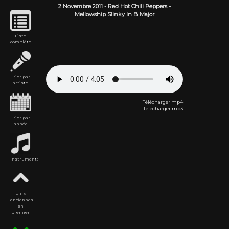
2 Novembre
2011
-
Red Hot Chili Peppers
-
Mellowship Slinky In B Major
Liste
complète
Trier par
artiste
Télécharger mp4
Télécharger mp3
Trier par
année
Instrumentales
Plus
anciennes
en
premier