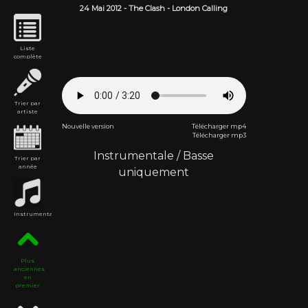
24 Mai
2012
-
The Clash
- London Calling
Liste
complète
Trier par
artiste
Nouvelle version
Télécharger mp4
Télécharger mp3
Instrumentale
/
Basse
Trier par
année
uniquement
Instrumentales
Plus
anciennes
en
premier